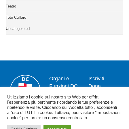
Teatro
Totò Cuffaro
Uncategorized
Organi e
Iscriviti
Funzioni DC
Dona
Il Segretario
Privacy
Utilizziamo i cookie sul nostro sito Web per offrirti
Nazionale
policy
l'esperienza più pertinente ricordando le tue preferenze e
ripetendo le visite. Cliccando su "Accetta tutto", acconsenti
Dipartimenti
Politica dei
all'uso di TUTTI i cookie. Tuttavia, puoi visitare "Impostazioni
News
cookie
cookie" per fornire un consenso controllato.
Contatti