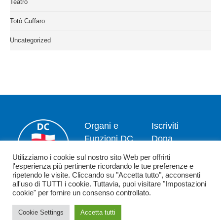
Teatro
Totò Cuffaro
Uncategorized
Organi e
Iscriviti
Funzioni DC
Dona
Il Segretario
Privacy
Utilizziamo i cookie sul nostro sito Web per offrirti
Nazionale
policy
l'esperienza più pertinente ricordando le tue preferenze e
ripetendo le visite. Cliccando su "Accetta tutto", acconsenti
Dipartimenti
Politica dei
all'uso di TUTTI i cookie. Tuttavia, puoi visitare "Impostazioni
News
cookie
cookie" per fornire un consenso controllato.
Contatti
Cookie Settings
Accetta tutti