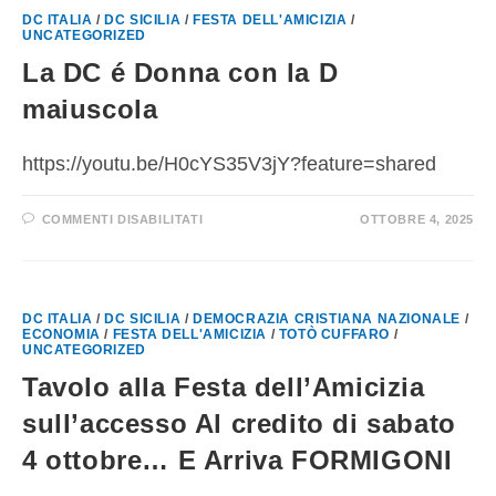
DC ITALIA
/
DC SICILIA
/
FESTA DELL'AMICIZIA
/
UNCATEGORIZED
La DC é Donna con la D
maiuscola
https://youtu.be/H0cYS35V3jY?feature=shared
COMMENTI DISABILITATI
OTTOBRE 4, 2025
DC ITALIA
/
DC SICILIA
/
DEMOCRAZIA CRISTIANA NAZIONALE
/
ECONOMIA
/
FESTA DELL'AMICIZIA
/
TOTÒ CUFFARO
/
UNCATEGORIZED
Tavolo alla Festa dell’Amicizia
sull’accesso Al credito di sabato
4 ottobre… E Arriva FORMIGONI