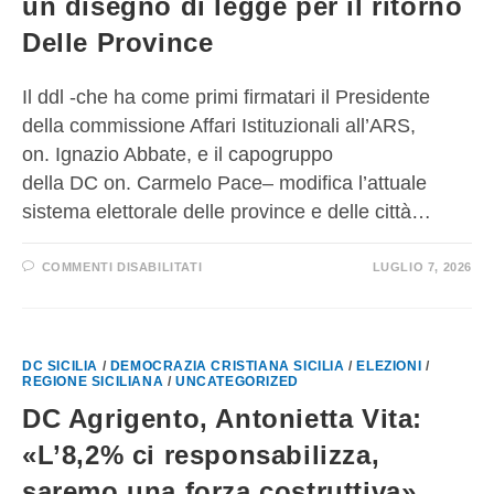
un disegno di legge per il ritorno
Delle Province
Il ddl -che ha come primi firmatari il Presidente
della commissione Affari Istituzionali all’ARS,
on. Ignazio Abbate, e il capogruppo
della DC on. Carmelo Pace– modifica l’attuale
sistema elettorale delle province e delle città…
COMMENTI DISABILITATI
LUGLIO 7, 2026
DC SICILIA
/
DEMOCRAZIA CRISTIANA SICILIA
/
ELEZIONI
/
REGIONE SICILIANA
/
UNCATEGORIZED
DC Agrigento, Antonietta Vita:
«L’8,2% ci responsabilizza,
saremo una forza costruttiva»