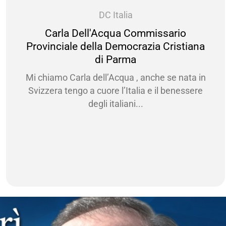
DC Italia
rla Dell'Acqua Commissario
Anto
ciale della Democrazia Cristiana
Democ
di Parma
o Carla dell’Acqua , anche se nata in
Con
 tengo a cuore l’Italia e il benessere
esperien
degli italiani...