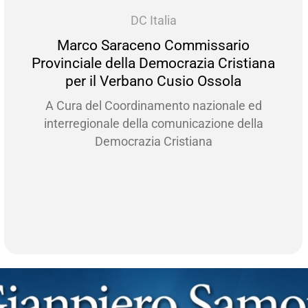
DC Italia
co Saraceno Commissario
Ca
iale della Democrazia Cristiana
Provin
r il Verbano Cusio Ossola
 del Coordinamento nazionale ed
Mi chiam
egionale della comunicazione della
Svizzera
Democrazia Cristiana