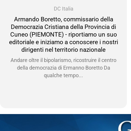
DC Italia
o Boretto, commissario della
Mar
ia Cristiana della Provincia di
Provinc
IEMONTE) - riportiamo un suo
pe
e e iniziamo a conoscere i nostri
A Cura
enti nel territorio nazionale
interr
e il bipolarismo, ricostruire il centro
emocrazia di Ermanno Boretto Da
qualche tempo...