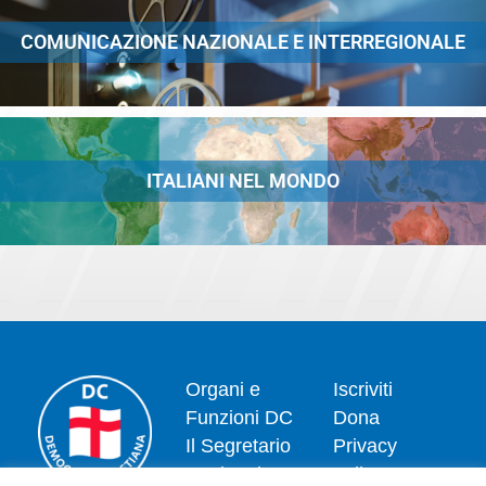
COMUNICAZIONE NAZIONALE E INTERREGIONALE
ITALIANI NEL MONDO
Organi e
Iscriviti
Funzioni DC
Dona
Il Segretario
Privacy
Nazionale
policy