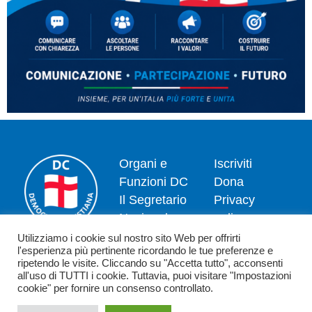
Organi e
Iscriviti
Funzioni DC
Dona
Il Segretario
Privacy
Nazionale
policy
Dipartimenti
Politica dei
Utilizziamo i cookie sul nostro sito Web per offrirti
l'esperienza più pertinente ricordando le tue preferenze e
News
cookie
ripetendo le visite. Cliccando su "Accetta tutto", acconsenti
Contatti
all'uso di TUTTI i cookie. Tuttavia, puoi visitare "Impostazioni
cookie" per fornire un consenso controllato.