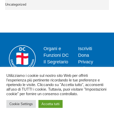
Uncategorized
Organi e
Iscriviti
Funzioni DC
Dona
Il Segretario
Privacy
Nazionale
policy
Dipartimenti
Politica dei
Utilizziamo i cookie sul nostro sito Web per offrirti
l'esperienza più pertinente ricordando le tue preferenze e
News
cookie
ripetendo le visite. Cliccando su "Accetta tutto", acconsenti
Contatti
all'uso di TUTTI i cookie. Tuttavia, puoi visitare "Impostazioni
cookie" per fornire un consenso controllato.
Cookie Settings
Accetta tutti
Copyright 2026 - Democrazia Cristiana - Piazzale Luigi Sturzo,15 - 00144
Roma (RM) - C.F. 80198590582