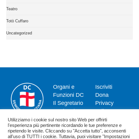
Teatro
Totò Cuffaro
Uncategorized
Organi e
Iscriviti
Funzioni DC
Dona
Il Segretario
Privacy
Nazionale
policy
Dipartimenti
Politica dei
Utilizziamo i cookie sul nostro sito Web per offrirti
l'esperienza più pertinente ricordando le tue preferenze e
News
cookie
ripetendo le visite. Cliccando su "Accetta tutto", acconsenti
Contatti
all'uso di TUTTI i cookie. Tuttavia, puoi visitare "Impostazioni