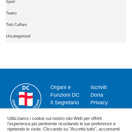
Sport
Teatro
Totò Cuffaro
Uncategorized
Organi e
Iscriviti
Funzioni DC
Dona
Il Segretario
Privacy
Nazionale
policy
Dipartimenti
Politica dei
Utilizziamo i cookie sul nostro sito Web per offrirti
l'esperienza più pertinente ricordando le tue preferenze e
News
cookie
ripetendo le visite. Cliccando su "Accetta tutto", acconsenti