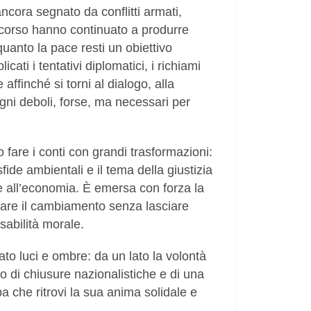
ancora segnato da conflitti armati,
n corso hanno continuato a produrre
 quanto la pace resti un obiettivo
cati i tentativi diplomatici, i richiami
e affinché si torni al dialogo, alla
egni deboli, forse, ma necessari per
 fare i conti con grandi trasformazioni:
 sfide ambientali e il tema della giustizia
 all’economia. È emersa con forza la
rnare il cambiamento senza lasciare
sabilità morale.
rato luci e ombre: da un lato la volontà
io di chiusure nazionalistiche e di una
pa che ritrovi la sua anima solidale e