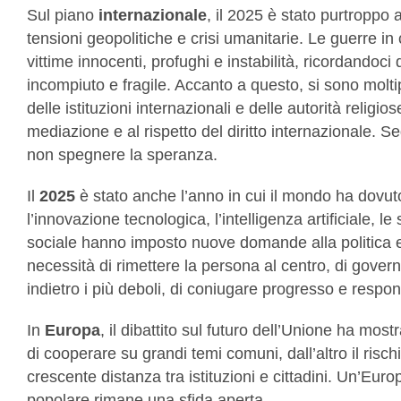
Sul piano
internazionale
, il 2025 è stato purtroppo 
tensioni geopolitiche e crisi umanitarie. Le guerre i
vittime innocenti, profughi e instabilità, ricordandoci
incompiuto e fragile. Accanto a questo, si sono moltipli
delle istituzioni internazionali e delle autorità religios
mediazione e al rispetto del diritto internazionale. S
non spegnere la speranza.
Il
2025
è stato anche l’anno in cui il mondo ha dovuto
l’innovazione tecnologica, l’intelligenza artificiale, le
sociale hanno imposto nuove domande alla politica e
necessità di rimettere la persona al centro, di gove
indietro i più deboli, di coniugare progresso e respon
In
Europa
, il dibattito sul futuro dell’Unione ha most
di cooperare su grandi temi comuni, dall’altro il risch
crescente distanza tra istituzioni e cittadini. Un’Euro
popolare rimane una sfida aperta.