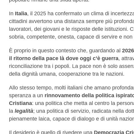
In
Italia
, il 2025 ha confermato un clima di incertezza 
cittadini avvertono una distanza sempre più profonda t
lavoratori, dei giovani e le risposte delle istituzioni. 
sobria, competente, onesta, capace di servire e non di
È proprio in questo contesto che, guardando al
2026
il ritorno della pace là dove oggi c’è guerra
, attra
riconciliazione tra i popoli. La pace non è solo assenz
della dignità umana, cooperazione tra le nazioni.
Allo stesso tempo, molti italiani che amano profond
speranza a un
rinnovamento della politica ispirat
Cristiana
: una politica che metta al centro la persona,
la
legalità
; una politica di servizio, radicata nella d
pienamente laica, capace di dialogo e di unità nazio
Il desiderio è quello di rivedere una
Democrazia Cris