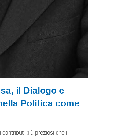
sa, il Dialogo e
nella Politica come
ontributi più preziosi che il