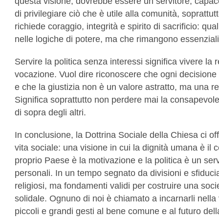
questa visione, dovrebbe essere un servitore, capace 
di privilegiare ciò che è utile alla comunità, soprattutto
richiede coraggio, integrità e spirito di sacrificio: 
nelle logiche di potere, ma che rimangono essenzial
Servire la politica senza interessi significa vivere l
vocazione. Vuol dire riconoscere che ogni decisione ha
e che la giustizia non è un valore astratto, ma una re
Significa soprattutto non perdere mai la consapevolez
di sopra degli altri.
In conclusione, la Dottrina Sociale della Chiesa ci of
vita sociale: una visione in cui la dignità umana è il ce
proprio Paese è la motivazione e la politica è un ser
personali. In un tempo segnato da divisioni e sfiducia
religiosi, ma fondamenti validi per costruire una soc
solidale. Ognuno di noi è chiamato a incarnarli nella
piccoli e grandi gesti al bene comune e al futuro del