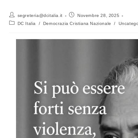
segreteria@dcitalia.it
Novembre 28, 2025
DC Italia
/
Democrazia Cristiana Nazionale
/
Uncatego