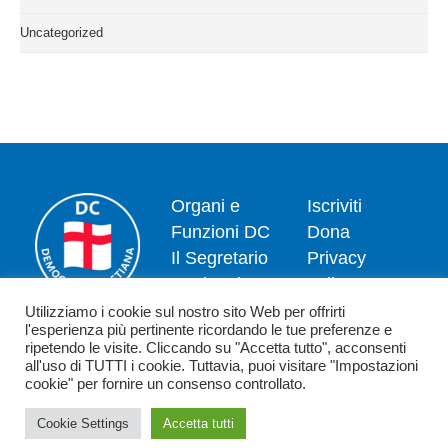
Uncategorized
Organi e
Iscriviti
Funzioni DC
Dona
Il Segretario
Privacy
Nazionale
policy
Dipartimenti
Politica dei
Utilizziamo i cookie sul nostro sito Web per offrirti
l'esperienza più pertinente ricordando le tue preferenze e
News
cookie
ripetendo le visite. Cliccando su "Accetta tutto", acconsenti
Contatti
all'uso di TUTTI i cookie. Tuttavia, puoi visitare "Impostazioni
cookie" per fornire un consenso controllato.
Cookie Settings
Accetta tutti
Copyright 2026 - Democrazia Cristiana - Piazzale Luigi Sturzo,15 - 00144