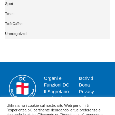
Sport
Teatro
Totò Cuffaro
Uncategorized
Organi e
Iscriviti
Funzioni DC
Dona
Il Segretario
Privacy
Nazionale
policy
Dipartimenti
Politica dei
Utilizziamo i cookie sul nostro sito Web per offrirti
l'esperienza più pertinente ricordando le tue preferenze e
News
cookie
ripetendo le visite. Cliccando su "Accetta tutto", acconsenti