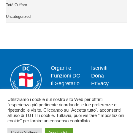
Totò Cuffaro
Uncategorized
Organi e
Iscriviti
Funzioni DC
Dona
Il Segretario
Privacy
Nazionale
policy
Dipartimenti
Politica dei
Utilizziamo i cookie sul nostro sito Web per offrirti
l'esperienza più pertinente ricordando le tue preferenze e
News
cookie
ripetendo le visite. Cliccando su "Accetta tutto", acconsenti
Contatti
all'uso di TUTTI i cookie. Tuttavia, puoi visitare "Impostazioni
cookie" per fornire un consenso controllato.
Cookie Settings
Accetta tutti