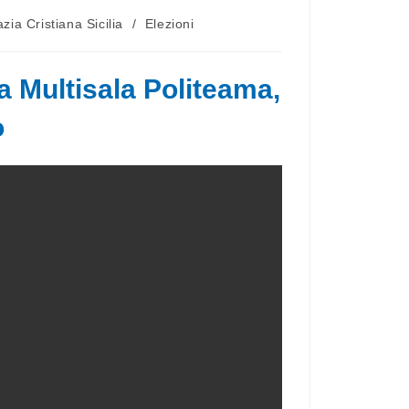
ia Cristiana Sicilia
/
Elezioni
 Multisala Politeama,
o