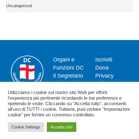
Uncategorized
Organi e
Iscriviti
Funzioni DC
Dona
Il Segretario
Privacy
Nazionale
policy
Dipartimenti
Politica dei
Utilizziamo i cookie sul nostro sito Web per offrirti
l'esperienza più pertinente ricordando le tue preferenze e
News
cookie
ripetendo le visite. Cliccando su "Accetta tutto", acconsenti
Contatti
all'uso di TUTTI i cookie. Tuttavia, puoi visitare "Impostazioni
cookie" per fornire un consenso controllato.
Cookie Settings
Accetta tutti
Copyright 2026 - Democrazia Cristiana - Piazzale Luigi Sturzo,15 - 00144
Roma (RM) - C.F. 80198590582