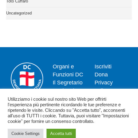
Totò Cuffaro
Uncategorized
Organi e
Iscriviti
Funzioni DC
Dona
Il Segretario
Privacy
Nazionale
policy
Dipartimenti
Politica dei
Utilizziamo i cookie sul nostro sito Web per offrirti
l'esperienza più pertinente ricordando le tue preferenze e
News
cookie
ripetendo le visite. Cliccando su "Accetta tutto", acconsenti
Contatti
all'uso di TUTTI i cookie. Tuttavia, puoi visitare "Impostazioni
cookie" per fornire un consenso controllato.
Cookie Settings
Accetta tutti
Copyright 2026 - Democrazia Cristiana - Piazzale Luigi Sturzo,15 - 00144