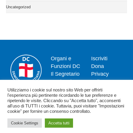
Uncategorized
Organi e
Iscriviti
Funzioni DC
Dona
Il Segretario
Privacy
Nazionale
policy
Dipartimenti
Politica dei
Utilizziamo i cookie sul nostro sito Web per offrirti
l'esperienza più pertinente ricordando le tue preferenze e
News
cookie
ripetendo le visite. Cliccando su "Accetta tutto", acconsenti
Contatti
all'uso di TUTTI i cookie. Tuttavia, puoi visitare "Impostazioni
cookie" per fornire un consenso controllato.
Cookie Settings
Accetta tutti
Copyright 2026 - Democrazia Cristiana - Piazzale Luigi Sturzo,15 - 00144
Roma (RM) - C.F. 80198590582