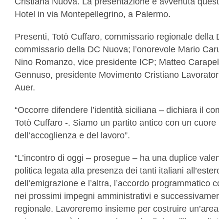
Cristiana Nuova. La presentazione è avvenuta quest
Hotel in via Montepellegrino, a Palermo.
Presenti, Totò Cuffaro, commissario regionale dell
commissario della DC Nuova; l’onorevole Mario Carus
Nino Romanzo, vice presidente ICP; Matteo Carapel
Gennuso, presidente Movimento Cristiano Lavorator
Auer.
“Occorre difendere l’identità siciliana – dichiara il
Totò Cuffaro -. Siamo un partito antico con un cuore n
dell’accoglienza e del lavoro”.
“L’incontro di oggi – prosegue – ha una duplice valen
politica legata alla presenza dei tanti italiani all’est
dell’emigrazione e l’altra, l’accordo programmatico c
nei prossimi impegni amministrativi e successivamen
regionale. Lavoreremo insieme per costruire un’area