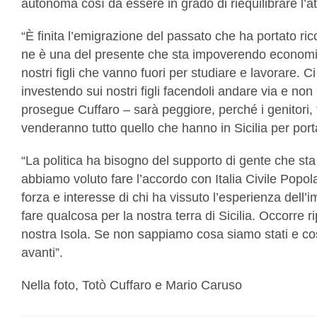
autonoma così da essere in grado di riequilibrare l’at
“È finita l’emigrazione del passato che ha portato ric
ne è una del presente che sta impoverendo economic
nostri figli che vanno fuori per studiare e lavorare.
investendo sui nostri figli facendoli andare via e non 
prosegue Cuffaro – sarà peggiore, perché i genitori, t
venderanno tutto quello che hanno in Sicilia per por
“La politica ha bisogno del supporto di gente che st
abbiamo voluto fare l’accordo con Italia Civile Popol
forza e interesse di chi ha vissuto l’esperienza dell
fare qualcosa per la nostra terra di Sicilia. Occorre 
nostra Isola. Se non sappiamo cosa siamo stati e cos
avanti”.
Nella foto, Totò Cuffaro e Mario Caruso