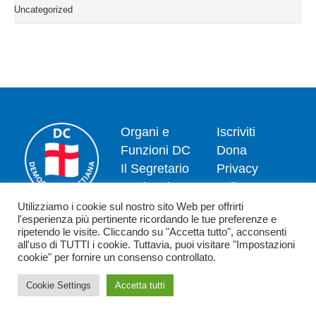
Uncategorized
Organi e
Iscriviti
Funzioni DC
Dona
Il Segretario
Privacy
Nazionale
policy
Dipartimenti
Politica dei
Utilizziamo i cookie sul nostro sito Web per offrirti
l'esperienza più pertinente ricordando le tue preferenze e
News
cookie
ripetendo le visite. Cliccando su "Accetta tutto", acconsenti
Contatti
all'uso di TUTTI i cookie. Tuttavia, puoi visitare "Impostazioni
cookie" per fornire un consenso controllato.
Cookie Settings
Accetta tutti
Copyright 2026 - Democrazia Cristiana - Piazzale Luigi Sturzo,15 - 00144
Roma (RM) - C.F. 80198590582