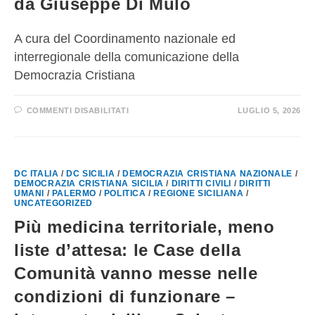
da Giuseppe Di Mulo
A cura del Coordinamento nazionale ed
interregionale della comunicazione della
Democrazia Cristiana
COMMENTI DISABILITATI
LUGLIO 5, 2026
DC ITALIA
/
DC SICILIA
/
DEMOCRAZIA CRISTIANA NAZIONALE
/
DEMOCRAZIA CRISTIANA SICILIA
/
DIRITTI CIVILI
/
DIRITTI
UMANI
/
PALERMO
/
POLITICA
/
REGIONE SICILIANA
/
UNCATEGORIZED
Più medicina territoriale, meno
liste d’attesa: le Case della
Comunità vanno messe nelle
condizioni di funzionare –