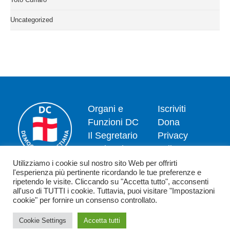
Uncategorized
Organi e
Iscriviti
Funzioni DC
Dona
Il Segretario
Privacy
Nazionale
policy
Dipartimenti
Politica dei
Utilizziamo i cookie sul nostro sito Web per offrirti
l'esperienza più pertinente ricordando le tue preferenze e
News
cookie
ripetendo le visite. Cliccando su "Accetta tutto", acconsenti
Contatti
all'uso di TUTTI i cookie. Tuttavia, puoi visitare "Impostazioni
cookie" per fornire un consenso controllato.
Cookie Settings
Accetta tutti
Copyright 2026 - Democrazia Cristiana - Piazzale Luigi Sturzo,15 - 00144