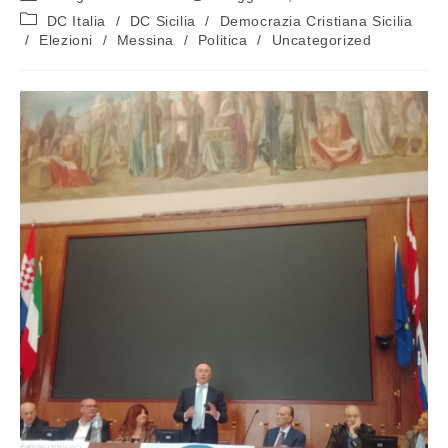
DC Italia
/
DC Sicilia
/
Democrazia Cristiana Sicilia
/
Elezioni
/
Messina
/
Politica
/
Uncategorized