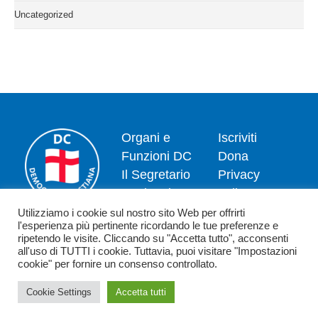
Uncategorized
Organi e
Iscriviti
Funzioni DC
Dona
Il Segretario
Privacy
Nazionale
policy
Dipartimenti
Politica dei
Utilizziamo i cookie sul nostro sito Web per offrirti
l'esperienza più pertinente ricordando le tue preferenze e
News
cookie
ripetendo le visite. Cliccando su "Accetta tutto", acconsenti
Contatti
all'uso di TUTTI i cookie. Tuttavia, puoi visitare "Impostazioni
cookie" per fornire un consenso controllato.
Cookie Settings
Accetta tutti
Copyright 2026 - Democrazia Cristiana - Piazzale Luigi Sturzo,15 - 00144
Roma (RM) - C.F. 80198590582