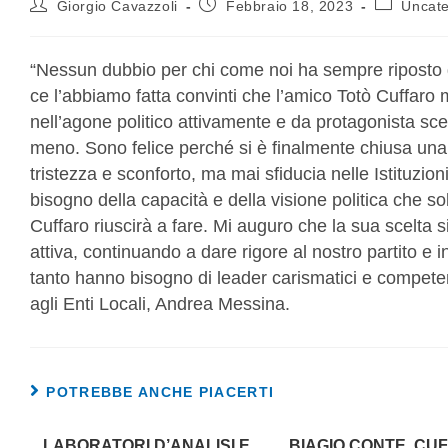
Giorgio Cavazzoli
Febbraio 18, 2023
Uncate
“Nessun dubbio per chi come noi ha sempre riposto gra
ce l’abbiamo fatta convinti che l’amico Totò Cuffaro m
nell’agone politico attivamente e da protagonista sce
meno. Sono felice perché si è finalmente chiusa una
tristezza e sconforto, ma mai sfiducia nelle Istituzion
bisogno della capacità e della visione politica che
Cuffaro riuscirà a fare. Mi auguro che la sua scelta si
attiva, continuando a dare rigore al nostro partito e 
tanto hanno bisogno di leader carismatici e competen
agli Enti Locali, Andrea Messina.
POTREBBE ANCHE PIACERTI
LABORATORI D’ANALISI E
BIAGIO CONTE, CU