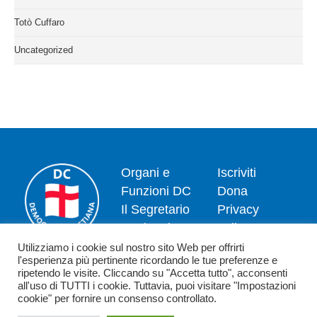
Totò Cuffaro
Uncategorized
Organi e
Iscriviti
Funzioni DC
Dona
Il Segretario
Privacy
Nazionale
policy
Dipartimenti
Politica dei
Utilizziamo i cookie sul nostro sito Web per offrirti
l'esperienza più pertinente ricordando le tue preferenze e
News
cookie
ripetendo le visite. Cliccando su "Accetta tutto", acconsenti
Contatti
all'uso di TUTTI i cookie. Tuttavia, puoi visitare "Impostazioni
cookie" per fornire un consenso controllato.