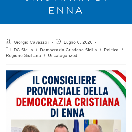
ENNA
Giorgio Cavazzoli
Luglio 6, 2026
DC Sicilia
/
Democrazia Cristiana Sicilia
/
Politica
/
Regione Siciliana
/
Uncategorized