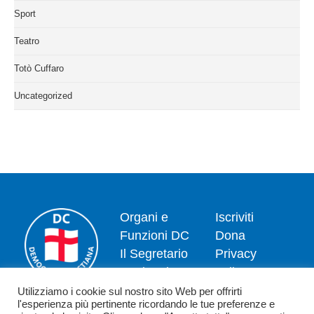
Sport
Teatro
Totò Cuffaro
Uncategorized
Organi e
Iscriviti
Funzioni DC
Dona
Il Segretario
Privacy
Nazionale
policy
Dipartimenti
Politica dei
Utilizziamo i cookie sul nostro sito Web per offrirti
l'esperienza più pertinente ricordando le tue preferenze e
News
cookie