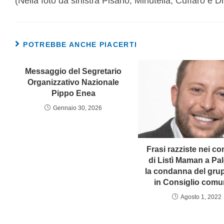
(Nella foto da sinistra Pisano, Minutella, Cuffaro e D
POTREBBE ANCHE PIACERTI
Messaggio del Segretario
Organizzativo Nazionale
Pippo Enea
Gennaio 30, 2026
Frasi razziste nei co
di Listì Maman a Pa
la condanna del gru
in Consiglio comu
Agosto 1, 2022