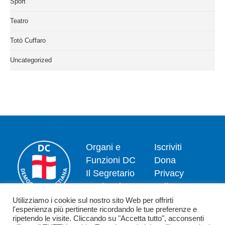
Sport
Teatro
Totò Cuffaro
Uncategorized
Organi e
Iscriviti
Funzioni DC
Dona
Il Segretario
Privacy
Nazionale
policy
Dipartimenti
Politica dei
Utilizziamo i cookie sul nostro sito Web per offrirti
l'esperienza più pertinente ricordando le tue preferenze e
News
cookie
ripetendo le visite. Cliccando su "Accetta tutto", acconsenti