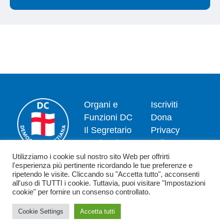
Organi e
Iscriviti
Funzioni DC
Dona
Il Segretario
Privacy
Nazionale
policy
Dipartimenti
Politica dei
Utilizziamo i cookie sul nostro sito Web per offrirti
l'esperienza più pertinente ricordando le tue preferenze e
News
cookie
ripetendo le visite. Cliccando su "Accetta tutto", acconsenti
Contatti
all'uso di TUTTI i cookie. Tuttavia, puoi visitare "Impostazioni
cookie" per fornire un consenso controllato.
Cookie Settings
Accetta tutti
Copyright 2026 - Democrazia Cristiana - Piazzale Luigi Sturzo,15 - 00144