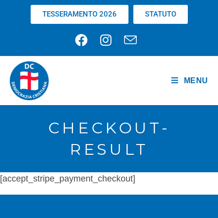
TESSERAMENTO 2026
STATUTO
MENU
CHECKOUT-
RESULT
[accept_stripe_payment_checkout]