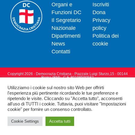
Organi e
Iscriviti
Funzioni DC
Dona
Il Segretario
Privacy
Nazionale
policy
Dipartimenti
Politica dei
News
cookie
Contatti
Copyright 2026 - Democrazia Cristiana - Piazzale Luigi Sturzo,15 - 00144
Roma (RM) - C.F. 80198590582
Utilizziamo i cookie sul nostro sito Web per offrirti
l'esperienza più pertinente ricordando le tue preferenze e
ripetendo le visite. Cliccando su "Accetta tutto", acconsenti
all'uso di TUTTI i cookie. Tuttavia, puoi visitare "Impostazioni
cookie" per fornire un consenso controllato.
Cookie Settings
Accetta tutti