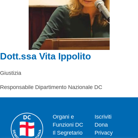
Dott.ssa Vita Ippolito
Giustizia
Responsabile Dipartimento Nazionale DC
Organi e
Iscriviti
Funzioni DC
Dona
Il Segretario
Privacy