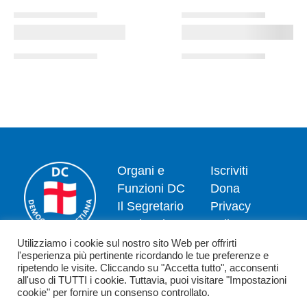
Organi e
Iscriviti
Funzioni DC
Dona
Il Segretario
Privacy
Nazionale
policy
Dipartimenti
Politica dei
Utilizziamo i cookie sul nostro sito Web per offrirti
l'esperienza più pertinente ricordando le tue preferenze e
News
cookie
ripetendo le visite. Cliccando su "Accetta tutto", acconsenti
Contatti
all'uso di TUTTI i cookie. Tuttavia, puoi visitare "Impostazioni
cookie" per fornire un consenso controllato.